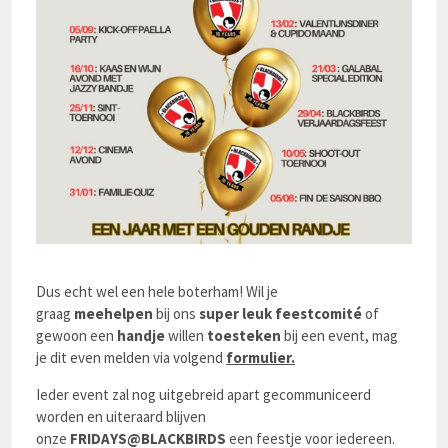
Dus echt wel een hele boterham! Wil je
graag
meehelpen
bij ons
super leuk
feestcomité
of
gewoon een
handje
willen
toesteken
bij een event, mag
je dit even melden via volgend
formulier
.
Ieder event zal nog uitgebreid apart gecommuniceerd
worden en uiteraard blijven
onze
FRIDAYS@BLACKBIRDS
een feestje voor iedereen.