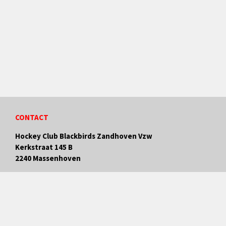
CONTACT
Hockey Club Blackbirds Zandhoven Vzw
Kerkstraat 145 B
2240 Massenhoven
voorzitter@hcblackbirds.be
BTW nummer: BE0653.752.680
Rek.nr: BE70 0689 1020 9025