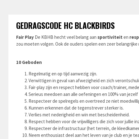
GEDRAGSCODE HC BLACKBIRDS
Fair Play
De KBHB hecht veel belang aan
sportiviteit
en
resp
zou moeten volgen. Ook de ouders spelen een zeer belangrijke ro
10 Geboden
Regelmatig en op tijd aanwezig zijn.
Verwittigen in geval van afwezigheid en zich verontschuldi
Fair-play zijn en respect hebben voor coach/trainer, me
Serieus meedoen aan alle oefeningen en 100% van jezelf
Respecteer de spelregels en overtreed ze niet moedwilli
Kunnen erkennen dat de tegenstrever sterker is.
Verlies met nederigheid en win met bescheidenheid.
Respect hebben voor de vrijwilligers die zich voor jullie inz
Respecteer de infrastructuur (het terrein, de kleedkamers,
Neem enthousiast deel aan het leven van je club en je t