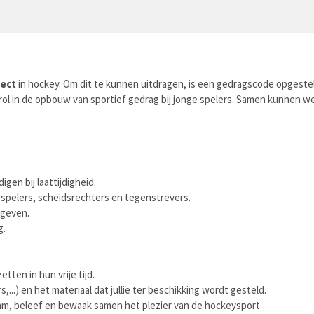
ect
in hockey. Om dit te kunnen uitdragen, is een gedragscode opgesteld 
l in de opbouw van sportief gedrag bij jonge spelers. Samen kunnen we f
gen bij laattijdigheid.
despelers, scheidsrechters en tegenstrevers.
 geven.
g.
etten in hun vrije tijd.
...) en het materiaal dat jullie ter beschikking wordt gesteld.
eam, beleef en bewaak samen het plezier van de hockeysport